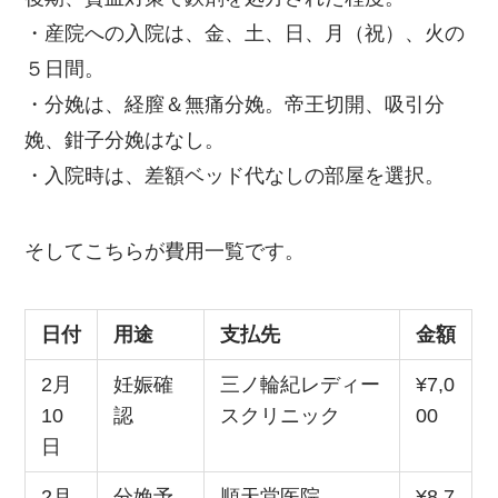
・産院への入院は、金、土、日、月（祝）、火の
５日間。
・分娩は、経膣＆無痛分娩。帝王切開、吸引分
娩、鉗子分娩はなし。
・入院時は、差額ベッド代なしの部屋を選択。
そしてこちらが費用一覧です。
日付
用途
支払先
金額
2月
妊娠確
三ノ輪紀レディー
¥7,0
10
認
スクリニック
00
日
2月
分娩予
順天堂医院
¥8,7