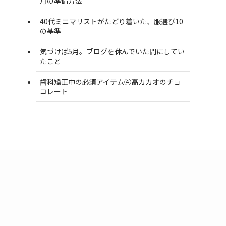
月の準備方法
40代ミニマリストがたどり着いた、服選び10
の基準
気づけば5月。ブログを休んでいた間にしてい
たこと
歯科矯正中の必須アイテム④高カカオのチョ
コレート