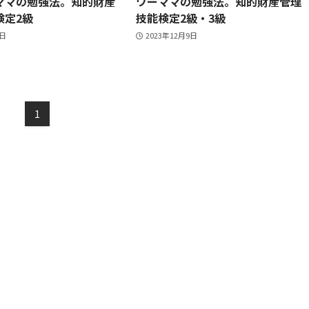
ママの勉強法。知的財産
ワーママの勉強法。知的財産管理
検定2級
技能検定2級・3級
6日
2023年12月9日
1