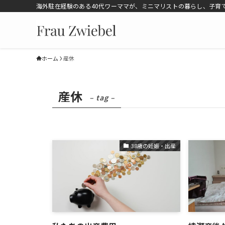
海外駐在経験のある40代ワーママが、ミニマリストの暮らし、子育
ホーム
産休
産休
– tag –
38歳の妊娠・出産