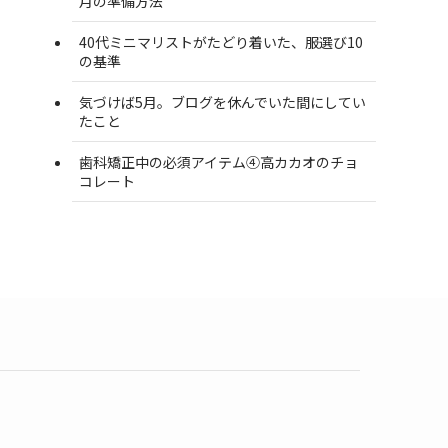
月の準備方法
40代ミニマリストがたどり着いた、服選び10
の基準
気づけば5月。ブログを休んでいた間にしてい
たこと
歯科矯正中の必須アイテム④高カカオのチョ
コレート