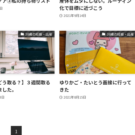
ケア③私の持ち物リスト
産休をムダにしない。ルーティン
化で目標に近づこう
9日
2021年9月14日
38歳の妊娠・出産
38歳の妊娠・出産
どう取る？】３週間取る
ゆりかご・たいとう面接に行って
ました。
きた
23日
2021年8月15日
1