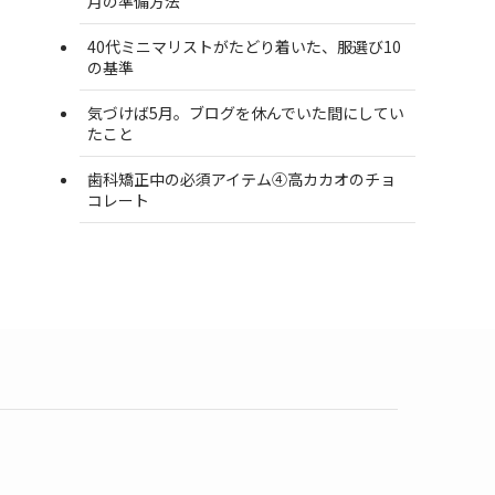
月の準備方法
40代ミニマリストがたどり着いた、服選び10
の基準
気づけば5月。ブログを休んでいた間にしてい
たこと
歯科矯正中の必須アイテム④高カカオのチョ
コレート