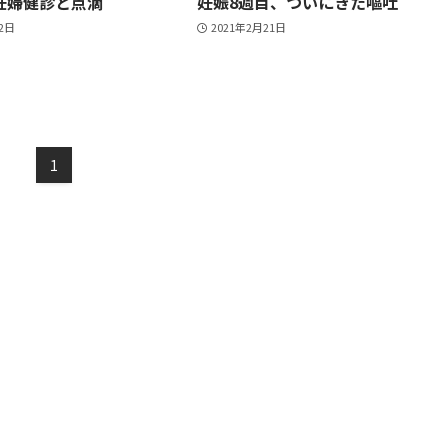
妊婦健診と点滴
妊娠8週目、ついにきた嘔吐
22日
2021年2月21日
1